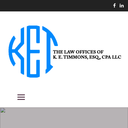
Skip
to
content
THE LAW OFFICES OF K. E.
Fighting the good fight for our clients.
Primary Menu
TIMMONS, ESQ., CPA LLC