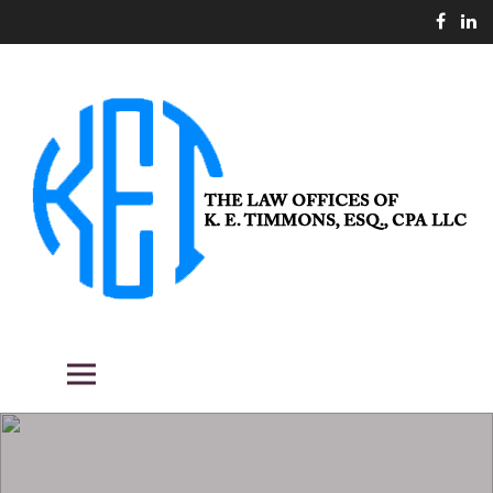
Skip
to
content
THE LAW OFFICES OF K. E.
Fighting the good fight for our clients.
Primary Menu
TIMMONS, ESQ., CPA LLC