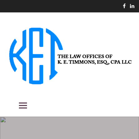
Skip
to
content
THE LAW OFFICES OF K. E.
Fighting the good fight for our clients.
Primary Menu
TIMMONS, ESQ., CPA LLC