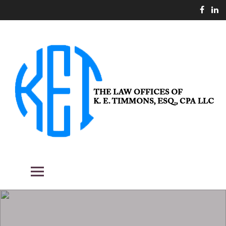
Skip
to
content
THE LAW OFFICES OF K. E.
Fighting the good fight for our clients.
Primary Menu
TIMMONS, ESQ., CPA LLC