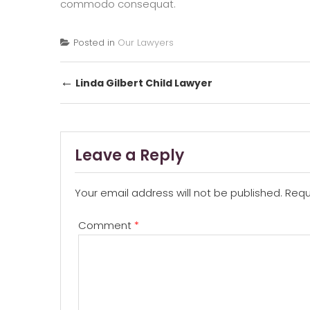
commodo consequat.
Posted in
Our Lawyers
Post
←
Linda Gilbert Child Lawyer
navigation
Leave a Reply
Your email address will not be published.
Requ
Comment
*